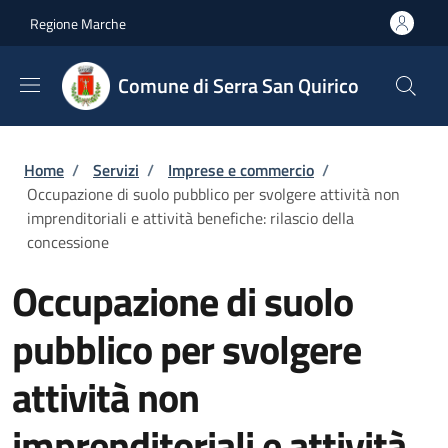
Salta al contenuto principale
Skip to footer content
Regione Marche
Comune di Serra San Quirico
Briciole di pane
Home
/
Servizi
/
Imprese e commercio
/
Occupazione di suolo pubblico per svolgere attività non
imprenditoriali e attività benefiche: rilascio della
concessione
Occupazione di suolo
pubblico per svolgere
attività non
imprenditoriali e attività