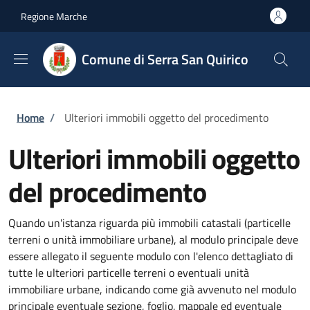
Salta al contenuto principale
Skip to footer content
Regione Marche
Comune di Serra San Quirico
Briciole di pane
Home
/
Ulteriori immobili oggetto del procedimento
Ulteriori immobili oggetto
del procedimento
Quando un'istanza riguarda più immobili catastali (particelle
terreni o unità immobiliare urbane), al modulo principale deve
essere allegato il seguente modulo con l'elenco dettagliato di
tutte le ulteriori particelle terreni o eventuali unità
immobiliare urbane, indicando come già avvenuto nel modulo
principale eventuale sezione, foglio, mappale ed eventuale