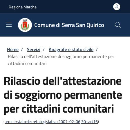
Salta al contenuto principale
Skip to footer content
Regione Marche
Comune di Serra San Quirico
Briciole di pane
Home
/
Servizi
/
Anagrafe e stato civile
/
Rilascio dell'attestazione di soggiorno permanente per
cittadini comunitari
Rilascio dell'attestazione
di soggiorno permanente
per cittadini comunitari
(
urn:nir:stato:decreto.legislativo:2007-02-06;30~art16
)