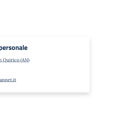
 personale
n Quirico (AN)
annet.it