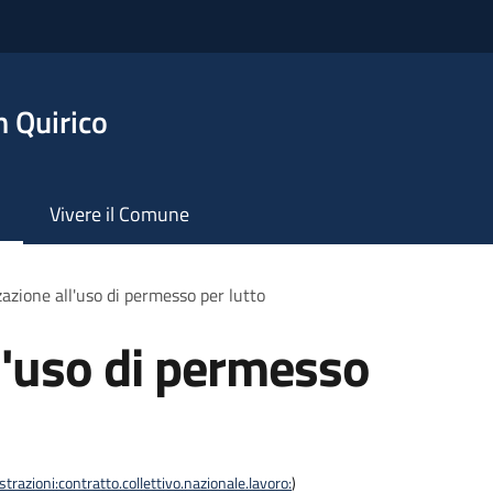
 Quirico
Vivere il Comune
azione all'uso di permesso per lutto
l'uso di permesso
razioni:contratto.collettivo.nazionale.lavoro:
)