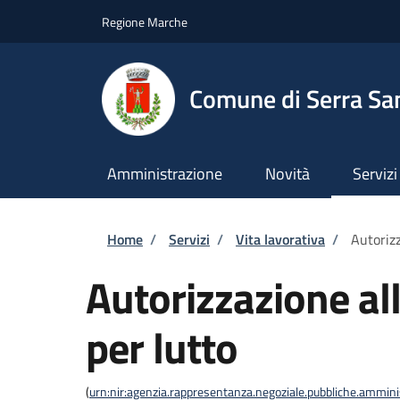
Salta al contenuto principale
Skip to footer content
Regione Marche
Comune di Serra San
Amministrazione
Novità
Servizi
Briciole di pane
Home
/
Servizi
/
Vita lavorativa
/
Autorizz
Autorizzazione al
per lutto
(
urn:nir:agenzia.rappresentanza.negoziale.pubbliche.amminist