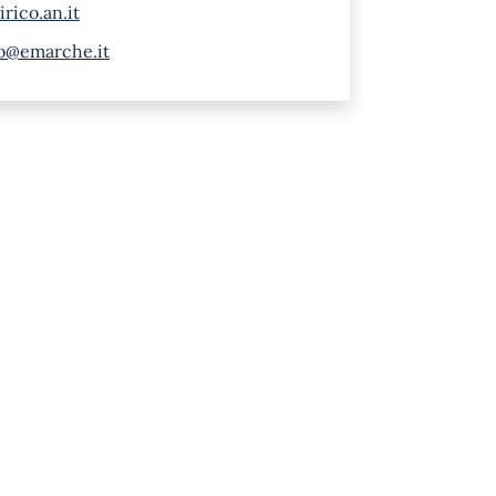
rico.an.it
co@emarche.it