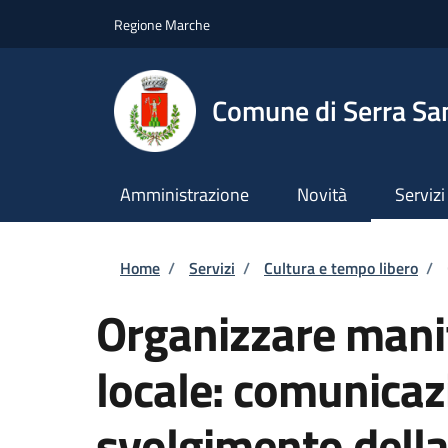
Salta al contenuto principale
Skip to footer content
Regione Marche
Comune di Serra San
Amministrazione
Novità
Servizi
Briciole di pane
Home
/
Servizi
/
Cultura e tempo libero
/
Organizzare manif
locale: comunicaz
svolgimento dell