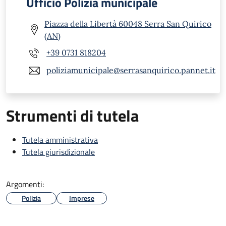
Ufficio Polizia municipale
Piazza della Libertà 60048 Serra San Quirico
(AN)
+39 0731 818204
poliziamunicipale@serrasanquirico.pannet.it
Strumenti di tutela
Tutela amministrativa
Tutela giurisdizionale
Argomenti:
Polizia
Imprese