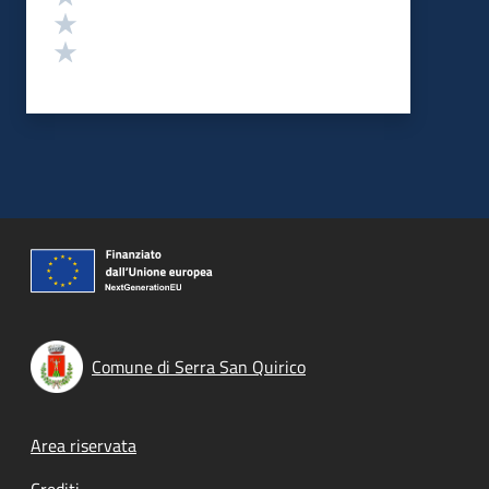
Valuta 2 stelle su 5
Valuta 1 stelle su 5
Comune di Serra San Quirico
Footer menu
Area riservata
Crediti