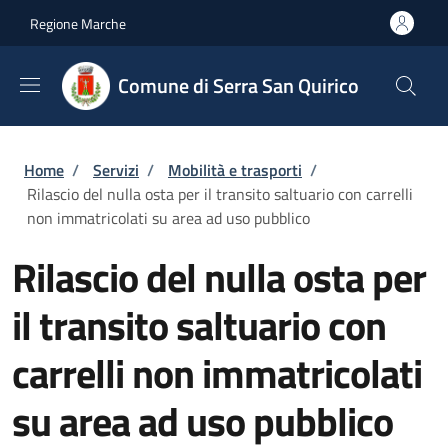
Salta al contenuto principale
Skip to footer content
Regione Marche
Comune di Serra San Quirico
Briciole di pane
Home
/
Servizi
/
Mobilità e trasporti
/
Rilascio del nulla osta per il transito saltuario con carrelli
non immatricolati su area ad uso pubblico
Rilascio del nulla osta per
il transito saltuario con
carrelli non immatricolati
su area ad uso pubblico