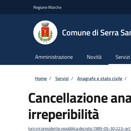
Salta al contenuto principale
Skip to footer content
Regione Marche
Comune di Serra San
Amministrazione
Novità
Servizi
Briciole di pane
Home
/
Servizi
/
Anagrafe e stato civile
/
Cancellazione ana
irreperibilità
(
urn:nir:presidente.repubblica:decreto:1989-05-30;223~ar