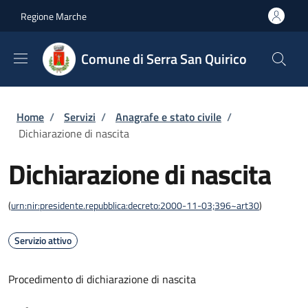
Salta al contenuto principale
Skip to footer content
Regione Marche
Comune di Serra San Quirico
Briciole di pane
Home
/
Servizi
/
Anagrafe e stato civile
/
Dichiarazione di nascita
Dichiarazione di nascita
(
urn:nir:presidente.repubblica:decreto:2000-11-03;396~art30
)
Servizio attivo
Procedimento di dichiarazione di nascita