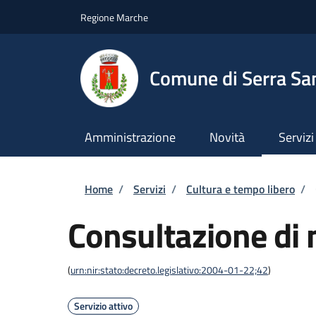
Salta al contenuto principale
Skip to footer content
Regione Marche
Comune di Serra San
Amministrazione
Novità
Servizi
Briciole di pane
Home
/
Servizi
/
Cultura e tempo libero
/
Consultazione di 
(
urn:nir:stato:decreto.legislativo:2004-01-22;42
)
Servizio attivo