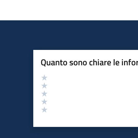
Quanto sono chiare le info
Valutazione
Valuta 5 stelle su 5
Valuta 4 stelle su 5
Valuta 3 stelle su 5
Valuta 2 stelle su 5
Valuta 1 stelle su 5