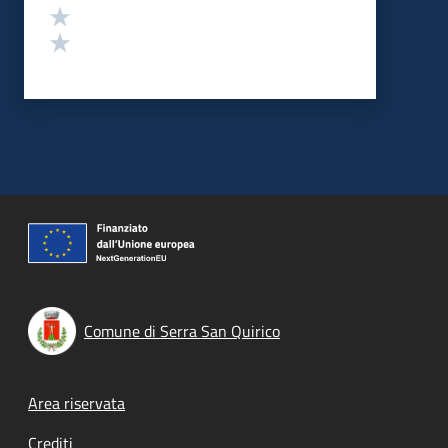
Valuta 2 stelle su 5
Valuta 1 stelle su 5
Comune di Serra San Quirico
Footer menu
Area riservata
Crediti