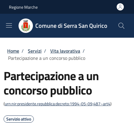
Salta al contenuto principale
Skip to footer content
Regione Marche
Comune di Serra San Quirico
Briciole di pane
Home
/
Servizi
/
Vita lavorativa
/
Partecipazione a un concorso pubblico
Partecipazione a un
concorso pubblico
(
urn:nir:presidente.repubblica:decreto:1994-05-09;487~art4
)
Servizio attivo