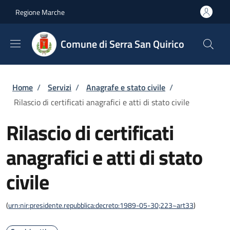
Salta al contenuto principale
Skip to footer content
Regione Marche
Comune di Serra San Quirico
Briciole di pane
Home
/
Servizi
/
Anagrafe e stato civile
/
Rilascio di certificati anagrafici e atti di stato civile
Rilascio di certificati
anagrafici e atti di stato
civile
(
urn:nir:presidente.repubblica:decreto:1989-05-30;223~art33
)