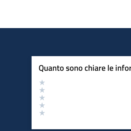
Quanto sono chiare le info
Valutazione
Valuta 5 stelle su 5
Valuta 4 stelle su 5
Valuta 3 stelle su 5
Valuta 2 stelle su 5
Valuta 1 stelle su 5