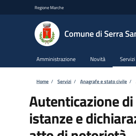
Salta al contenuto principale
Skip to footer content
Regione Marche
Comune di Serra San
Amministrazione
Novità
Servizi
Briciole di pane
Home
/
Servizi
/
Anagrafe e stato civile
/
Autenticazione di 
istanze e dichiara
atto di notorietà