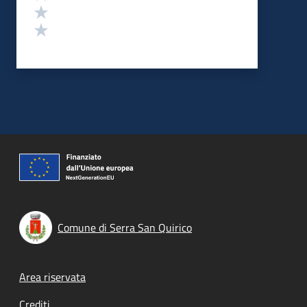
Valuta 2 stelle su 5
Valuta 1 stelle su 5
Comune di Serra San Quirico
Footer menu
Area riservata
Crediti