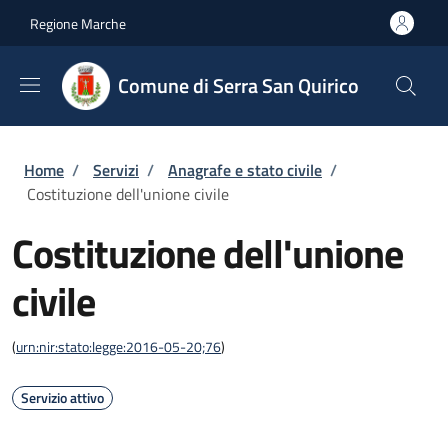
Salta al contenuto principale
Skip to footer content
Regione Marche
Comune di Serra San Quirico
Briciole di pane
Home
/
Servizi
/
Anagrafe e stato civile
/
Costituzione dell'unione civile
Costituzione dell'unione
civile
(
urn:nir:stato:legge:2016-05-20;76
)
Servizio attivo