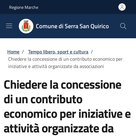
Salta al contenuto principale
Skip to footer content
Regione Marche
Comune di Serra San Quirico
Briciole di pane
Home
/
Tempo libero, sport e cultura
/
Chiedere la concessione di un contributo economico per
iniziative e attività organizzate da associazioni
Chiedere la concessione
di un contributo
economico per iniziative e
attività organizzate da